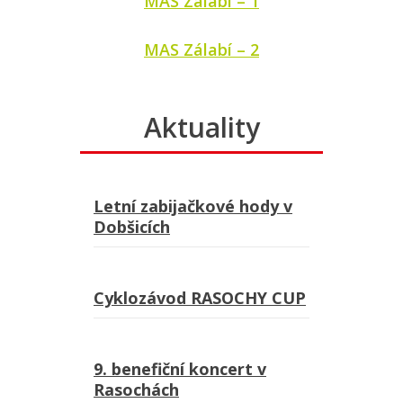
MAS Zálabí – 1
MAS Zálabí – 2
Aktuality
Letní zabijačkové hody v
Dobšicích
Cyklozávod RASOCHY CUP
9. benefiční koncert v
Rasochách