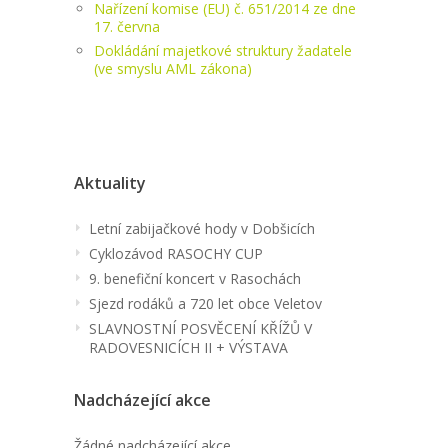
Nařízení komise (EU) č. 651/2014 ze dne
17. června
Dokládání majetkové struktury žadatele
(ve smyslu AML zákona)
Aktuality
Letní zabijačkové hody v Dobšicích
Cyklozávod RASOCHY CUP
9. benefiční koncert v Rasochách
Sjezd rodáků a 720 let obce Veletov
SLAVNOSTNÍ POSVĚCENÍ KŘÍŽŮ V
RADOVESNICÍCH II + VÝSTAVA
Nadcházející akce
Žádné nadcházející akce.