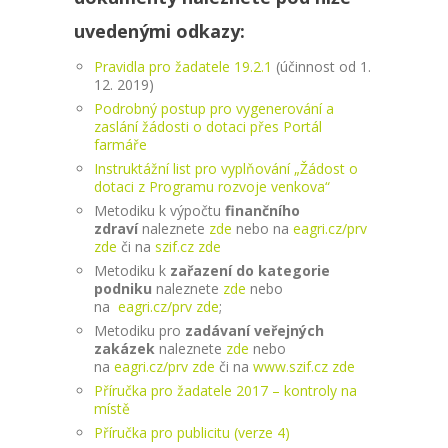
uvedenými odkazy:
Pravidla pro žadatele 19.2.1
(účinnost od 1.
12. 2019)
Podrobný postup pro vygenerování a
zaslání žádosti o dotaci přes Portál
farmáře
Instruktážní list pro vyplňování „Žádost o
dotaci z Programu rozvoje venkova“
Metodiku k výpočtu
finančního
zdraví
naleznete
zde
nebo na
eagri.cz/prv
zde
či na
szif.cz zde
Metodiku k
zařazení do kategorie
podniku
naleznete
zde
nebo
na
eagri.cz/prv zde
;
Metodiku pro
zadávaní veřejných
zakázek
naleznete
zde
nebo
na
eagri.cz/prv zde
či na
www.szif.cz zde
Příručka pro žadatele 2017 – kontroly na
místě
Příručka pro publicitu (verze 4)