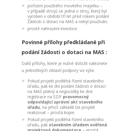
pořízení použitého movitého majetku –
v případě strojů se jedná o stroj, který byl
vyroben v období tří let před rokem podání
Žádosti o dotaci na MAS a nebyl používán;
prosté nahrazení investice.
Povinné přílohy předkládané při
podání žádosti o dotaci na MAS :
Další přílohy, které je nutné doložit naleznete
u jednotlivých oblastí podpory viz výše.
Pokud projekt podléhá řízení stavebního
úřadu, pak ke dni podání žádosti o dotaci
na MAS platný a nejpozději ke dne
registrace na SZIF
pravomocný
odpovídající správní akt stavebního
úřadu
, na jehož základě lze projekt
realizovat – prostá kopie.
Pokud projekt podléhá řízení stavebního
úřadu, pak
stavebním úřadem ověřená
projektová dokumentace
– prostá