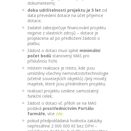
dokumentem);
doba udržitelnosti projektu je 5 let
od
data převedení dotace na účet příjemce
dotace;
žadatel zabezpečuje financování projektu
nejprve z vlastních zdrojů – dotace je
proplacena až po předložení žádosti o
platbu;
žádost o dotaci musí splnit
minimální
počet bodů
stanovený MAS pro
příslušnou Fichi;
místem realizace je místo, kde jsou
umístěny všechny nemovitosti/technologie
(včetně souvisejících objektů) /jiný movitý
majetek, které jsou předmětem projektu;
realizací projektu vznikne samostatný
funkční celek;
žádost o dotaci vč. příloh se na MAS
podává
prostřednictvím Portálu
farmáře
, více
zde;
pokud předpokládaná hodnota zakázky
nepřesáhne 2 000 000 Kč bez DPH –