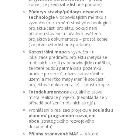
kopie (lze předložit v listinné podobě).
Půdorys stavby/půdorys dispozice
technologie
v odpovídajícím měřítku s
vyznačením rozměrů stavby/technologie k
projektu/části projektu, pokud není
přílohou stavebním úřadem ověřená
projektová dokumentace – prostá kopie;
(lze předložit v listinné podobě);
Katastrální mapa
s vyznačením
lokalizace předmětu projektu (netýká se
mobilních strojů) v odpovídajícím měřítku,
ze které budou patrná čísla pozemků,
hranice pozemků, název katastrálního
území a měřítko mapy (není-li součástí
projektové dokumentace) – prostá kopie.
Fotodokumentace
aktuálního stavu
místa realizace projektu (nedokládá se v
případě pořízení mobilních strojů).
Prohlášení o realizaci projektu
v souladu s
plánem/ programem rozvojem
obce
(strategického rozvojového
dokumentu).
Přílohy stanovené MAS
– ty které