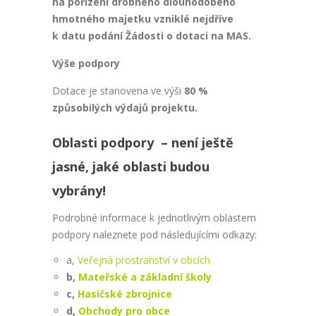
na pořízení drobného dlouhodobého
hmotného majetku vzniklé nejdříve
k datu podání Žádosti o dotaci na MAS.
Výše podpory
Dotace je stanovena ve výši
80 %
způsobilých výdajů projektu.
Oblasti podpory – není ještě
jasné, jaké oblasti budou
vybrány!
Podrobné informace k jednotlivým oblastem
podpory naleznete pod následujícími odkazy:
a,
Veřejná prostranství v obcích
b,
Mateřské a základní školy
c,
Hasičské zbrojnice
d,
Obchody pro obce