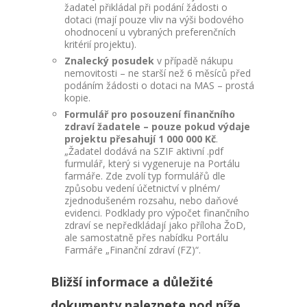
žadatel přikládal při podání žádosti o
dotaci (mají pouze vliv na výši bodového
ohodnocení u vybraných preferenčních
kritérií projektu).
Znalecký posudek
v případě nákupu
nemovitosti – ne starší než 6 měsíců před
podáním žádosti o dotaci na MAS – prostá
kopie.
Formulář pro posouzení finančního
zdraví žadatele – pouze pokud výdaje
projektu přesahují 1 000 000 Kč
.
„Žadatel dodává na SZIF aktivní .pdf
furmulář, který si vygeneruje na Portálu
farmáře. Zde zvolí typ formulářů dle
způsobu vedení účetnictví v plném/
zjednodušeném rozsahu, nebo daňové
evidenci. Podklady pro výpočet finančního
zdraví se nepředkládají jako příloha ŽoD,
ale samostatně přes nabídku Portálu
Farmáře „Finanční zdraví (FZ)“.
Bližší informace a důležité
dokumenty naleznete pod níže