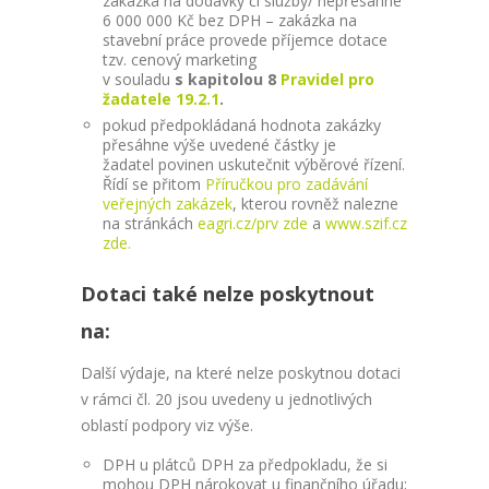
zakázka na dodávky či služby/ nepřesáhne
6 000 000 Kč bez DPH – zakázka na
stavební práce provede příjemce dotace
tzv. cenový marketing
v souladu
s kapitolou 8
Pravidel pro
žadatele 19.2.1
.
pokud předpokládaná hodnota zakázky
přesáhne výše uvedené částky je
žadatel povinen uskutečnit výběrové řízení.
Řídí se přitom
Příručkou pro zadávání
veřejných zakázek
, kterou rovněž nalezne
na stránkách
eagri.cz/prv zde
a
www.szif.cz
zde.
Dotaci také nelze poskytnout
na:
Další výdaje, na které nelze poskytnou dotaci
v rámci čl. 20 jsou uvedeny u jednotlivých
oblastí podpory viz výše.
DPH u plátců DPH za předpokladu, že si
mohou DPH nárokovat u finančního úřadu;