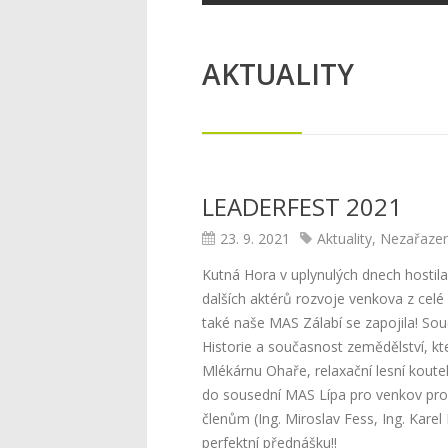
AKTUALITY
LEADERFEST 2021
23. 9. 2021
Aktuality
,
Nezařaze
Kutná Hora v uplynulých dnech hostil
dalších aktérů rozvoje venkova z celé
také naše MAS Zálabí se zapojila! So
Historie a současnost zemědělství, kte
Mlékárnu Ohaře, relaxační lesní koutek
do sousední MAS Lípa pro venkov pro
členům (Ing. Miroslav Fess, Ing. Karel 
perfektní přednášku!!