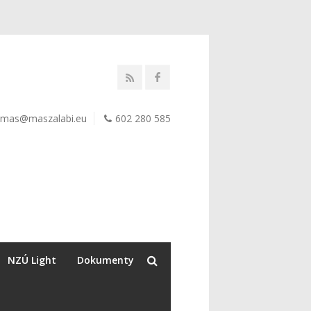
mas@maszalabi.eu
602 280 585
NZÚ Light
Dokumenty