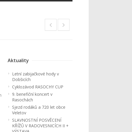
Aktuality
Letní zabijačkové hody v
Dobšicích
Cyklozávod RASOCHY CUP
9. benefiční koncert v
m
Rasochách
Sjezd rodáků a 720 let obce
Veletov
SLAVNOSTNÍ POSVĚCENÍ
KŘÍŽŮ V RADOVESNICÍCH II +
VÝSTAVA