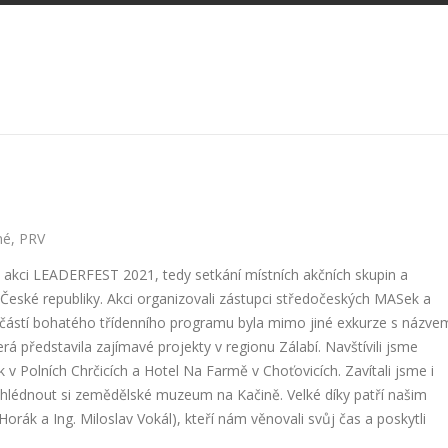
né
,
PRV
a akci LEADERFEST 2021, tedy setkání místních akčních skupin a
 České republiky. Akci organizovali zástupci středočeských MASek a
učástí bohatého třídenního programu byla mimo jiné exkurze s názve
rá představila zajímavé projekty v regionu Zálabí. Navštívili jsme
 v Polních Chrčicích a Hotel Na Farmě v Choťovicích. Zavítali jsme i
hlédnout si zemědělské muzeum na Kačině. Velké díky patří našim
Horák a Ing. Miloslav Vokál), kteří nám věnovali svůj čas a poskytli