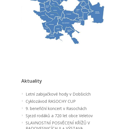
Aktuality
Letní zabijačkové hody v Dobšicích
Cyklozávod RASOCHY CUP
9. benefiční koncert v Rasochách
Sjezd rodáků a 720 let obce Veletov
SLAVNOSTNÍ POSVĚCENÍ KŘÍŽŮ V
RADOVESNICÍCH II + VÝSTAVA