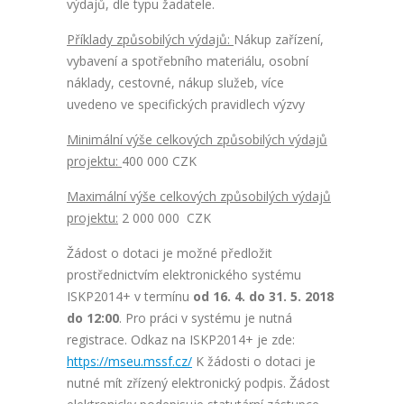
výdajů, dle typu žadatele.
Příklady způsobilých výdajů:
Nákup zařízení,
vybavení a spotřebního materiálu, osobní
náklady, cestovné, nákup služeb, více
uvedeno ve specifických pravidlech výzvy
Minimální výše celkových způsobilých výdajů
projektu:
400 000 CZK
Maximální výše celkových způsobilých výdajů
projektu:
2 000 000 CZK
Žádost o dotaci je možné předložit
prostřednictvím elektronického systému
ISKP2014+ v termínu
od 16. 4. do 31. 5. 2018
do 12:00
. Pro práci v systému je nutná
registrace. Odkaz na ISKP2014+ je zde:
https://mseu.mssf.cz/
K žádosti o dotaci je
nutné mít zřízený elektronický podpis. Žádost