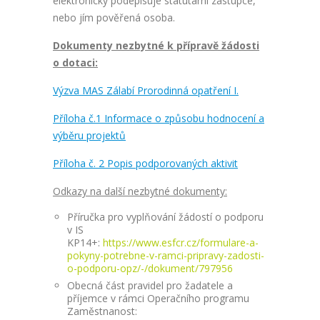
elektronicky podepisuje statutární zástupce,
nebo jím pověřená osoba.
Dokumenty nezbytné k přípravě žádosti
o dotaci:
Výzva MAS Zálabí Prorodinná opatření I.
Příloha č.1 Informace o způsobu hodnocení a
výběru projektů
Příloha č. 2 Popis podporovaných aktivit
Odkazy na další nezbytné dokumenty:
Příručka pro vyplňování žádostí o podporu
v IS
KP14+:
https://www.esfcr.cz/formulare-a-
pokyny-potrebne-v-ramci-pripravy-zadosti-
o-podporu-opz/-/dokument/797956
Obecná část pravidel pro žadatele a
příjemce v rámci Operačního programu
Zaměstnanost: