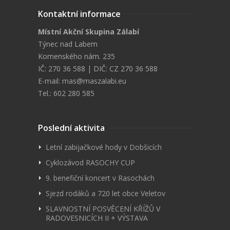
Kontaktní informace
Místní Akční Skupina Zálabí
Týnec nad Labem
Komenského nám. 235
IČ: 270 36 588 | DIČ: CZ 270 36 588
E-mail:
mas@maszalabi.eu
Tel.: 602 280 585
Poslední aktivita
Letní zabijačkové hody v Dobšicích
Cyklozávod RASOCHY CUP
9. benefiční koncert v Rasochách
Sjezd rodáků a 720 let obce Veletov
SLAVNOSTNÍ POSVĚCENÍ KŘÍŽŮ V
RADOVESNICÍCH II + VÝSTAVA