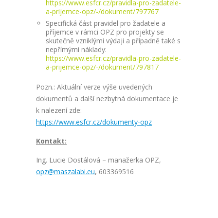
https://www.esfcr.cz/pravidla-pro-zadatele-
a-prijemce-opz/-/dokument/797767
Specifická část pravidel pro žadatele a
příjemce v rámci OPZ pro projekty se
skutečně vzniklými výdaji a případně také s
nepřímými náklady:
https://www.esfcr.cz/pravidla-pro-zadatele-
a-prijemce-opz/-/dokument/797817
Pozn.: Aktuální verze výše uvedených
dokumentů a další nezbytná dokumentace je
k nalezení zde:
https://www.esfcr.cz/dokumenty-opz
Kontakt:
Ing. Lucie Dostálová – manažerka OPZ,
opz@maszalabi.eu
, 603369516