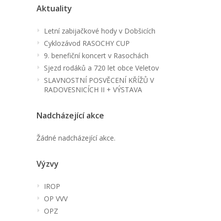
Aktuality
Letní zabijačkové hody v Dobšicích
Cyklozávod RASOCHY CUP
9. benefiční koncert v Rasochách
Sjezd rodáků a 720 let obce Veletov
SLAVNOSTNÍ POSVĚCENÍ KŘÍŽŮ V
RADOVESNICÍCH II + VÝSTAVA
Nadcházející akce
Žádné nadcházející akce.
Výzvy
IROP
OP VVV
OPZ