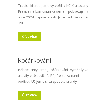
Tradici, kterou jsme vytvořili v KC Krakovany –
Pravidelná komunitní kavárna – pokračuje i v
roce 2024 hojnou účastí. Jsme rádi, že se vám
líbí!
Číst více
Kočárkování
Během zimy jsme „kočárkování“ vyměnily za
aktivity v tělocvičně. Přijďte se za námi
podívat. Užijeme si tu spoustu srandy!
Číst více