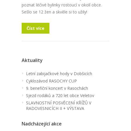
poznat léčivé bylinky rostoucí v okolí obce.
Sešlo se 12 žen a skvěle si to užily!
Číst více
Aktuality
Letní zabijačkové hody v Dobšicích
Cyklozávod RASOCHY CUP
9. benefiční koncert v Rasochách
Sjezd rodáků a 720 let obce Veletov
SLAVNOSTNÍ POSVĚCENÍ KŘÍŽŮ V
RADOVESNICÍCH II + VÝSTAVA
Nadcházející akce