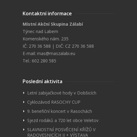
Kontaktní informace
Místní Akční Skupina Zálabí
Týnec nad Labem
Komenského nám. 235
IČ: 270 36 588 | DIČ: CZ 270 36 588
E-mail:
mas@maszalabi.eu
Tel.: 602 280 585
Poslední aktivita
Letní zabijačkové hody v Dobšicích
Cyklozávod RASOCHY CUP
9. benefiční koncert v Rasochách
Sjezd rodáků a 720 let obce Veletov
SLAVNOSTNÍ POSVĚCENÍ KŘÍŽŮ V
RADOVESNICÍCH II + VÝSTAVA