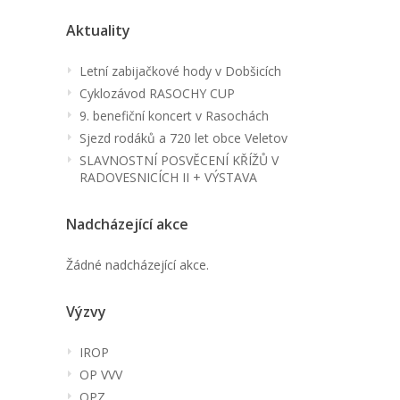
Aktuality
Letní zabijačkové hody v Dobšicích
Cyklozávod RASOCHY CUP
9. benefiční koncert v Rasochách
Sjezd rodáků a 720 let obce Veletov
SLAVNOSTNÍ POSVĚCENÍ KŘÍŽŮ V
RADOVESNICÍCH II + VÝSTAVA
Nadcházející akce
Žádné nadcházející akce.
Výzvy
IROP
OP VVV
OPZ