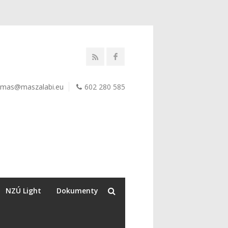
mas@maszalabi.eu
602 280 585
NZÚ Light
Dokumenty