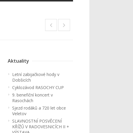
Aktuality
Letní zabijačkové hody v
Dobšicích
Cyklozávod RASOCHY CUP
9. benefiční koncert v
Rasochách
Sjezd rodáků a 720 let obce
Veletov
SLAVNOSTNÍ POSVĚCENÍ
KŘÍŽŮ V RADOVESNICÍCH II +
VÝSTAVA