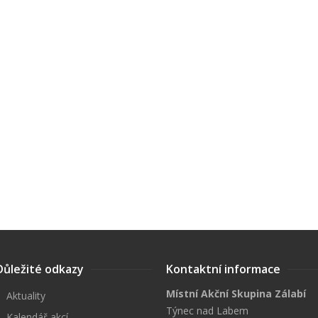
Důležité odkazy
Kontaktní informace
Místní Akční Skupina Zálabí
Aktuality
Týnec nad Labem
Kalendář akcí