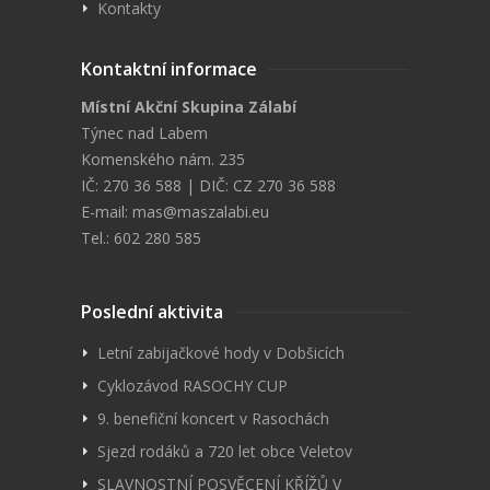
Kontakty
Kontaktní informace
Místní Akční Skupina Zálabí
Týnec nad Labem
Komenského nám. 235
IČ: 270 36 588 | DIČ: CZ 270 36 588
E-mail:
mas@maszalabi.eu
Tel.: 602 280 585
Poslední aktivita
Letní zabijačkové hody v Dobšicích
Cyklozávod RASOCHY CUP
9. benefiční koncert v Rasochách
Sjezd rodáků a 720 let obce Veletov
SLAVNOSTNÍ POSVĚCENÍ KŘÍŽŮ V