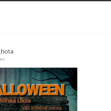
Lhota
kcí