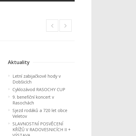
Aktuality
Letní zabijačkové hody v
Dobšicích
Cyklozávod RASOCHY CUP
9. benefiční koncert v
Rasochách
Sjezd rodáků a 720 let obce
Veletov
SLAVNOSTNÍ POSVĚCENÍ
KŘÍŽŮ V RADOVESNICÍCH II +
VÝSTAVA