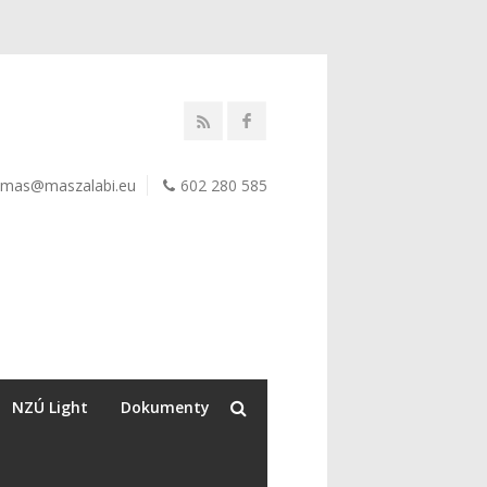
mas@maszalabi.eu
602 280 585
NZÚ Light
Dokumenty