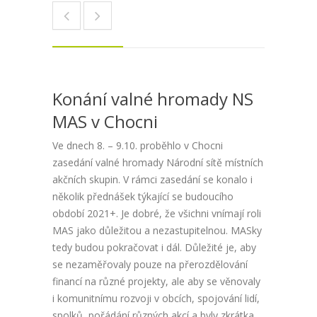
Konání valné hromady NS
MAS v Chocni
Ve dnech 8. – 9.10. proběhlo v Chocni
zasedání valné hromady Národní sítě místních
akčních skupin. V rámci zasedání se konalo i
několik přednášek týkající se budoucího
období 2021+. Je dobré, že všichni vnímají roli
MAS jako důležitou a nezastupitelnou. MASky
tedy budou pokračovat i dál. Důležité je, aby
se nezaměřovaly pouze na přerozdělování
financí na různé projekty, ale aby se věnovaly
i komunitnímu rozvoji v obcích, spojování lidí,
spolků, pořádání různých akcí a byly zkrátka