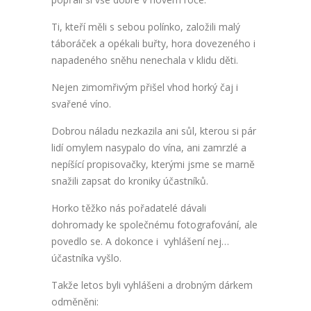
Ti, kteří měli s sebou polínko, založili malý
táboráček a opékali buřty, hora dovezeného i
napadeného sněhu nenechala v klidu děti.
Nejen zimomřivým přišel vhod horký čaj i
svařené víno.
Dobrou náladu nezkazila ani sůl, kterou si pár
lidí omylem nasypalo do vína, ani zamrzlé a
nepíšící propisovačky, kterými jsme se marně
snažili zapsat do kroniky účastníků.
Horko těžko nás pořadatelé dávali
dohromady ke společnému fotografování, ale
povedlo se. A dokonce i vyhlášení nej…
účastníka vyšlo.
Takže letos byli vyhlášeni a drobným dárkem
odměněni: