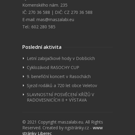
Komenského nám. 235
IČ: 270 36 588 | DIČ: CZ 270 36 588
E-mail:
mas@maszalabi.eu
Tel.: 602 280 585
Poslední aktivita
Letní zabijačkové hody v Dobšicích
Cyklozávod RASOCHY CUP
9. benefiční koncert v Rasochách
Sjezd rodáků a 720 let obce Veletov
SLAVNOSTNÍ POSVĚCENÍ KŘÍŽŮ V
RADOVESNICÍCH II + VÝSTAVA
© 2021 Copyright maszalabi.eu. All Rights
Reserved. Created by ngstránky.cz -
www
stránky Liberec