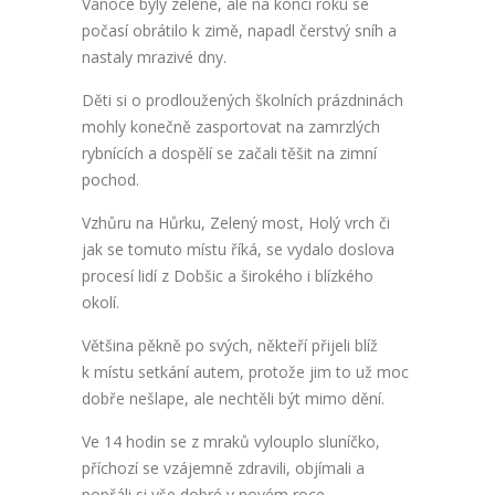
Vánoce byly zelené, ale na konci roku se
počasí obrátilo k zimě, napadl čerstvý sníh a
nastaly mrazivé dny.
Děti si o prodloužených školních prázdninách
mohly konečně zasportovat na zamrzlých
rybnících a dospělí se začali těšit na zimní
pochod.
Vzhůru na Hůrku, Zelený most, Holý vrch či
jak se tomuto místu říká, se vydalo doslova
procesí lidí z Dobšic a širokého i blízkého
okolí.
Většina pěkně po svých, někteří přijeli blíž
k místu setkání autem, protože jim to už moc
dobře nešlape, ale nechtěli být mimo dění.
Ve 14 hodin se z mraků vylouplo sluníčko,
příchozí se vzájemně zdravili, objímali a
popřáli si vše dobré v novém roce.