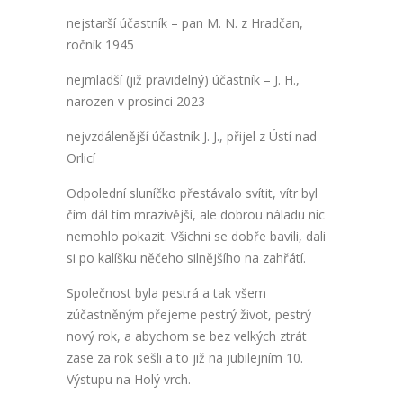
nejstarší účastník – pan M. N. z Hradčan,
ročník 1945
nejmladší (již pravidelný) účastník – J. H.,
narozen v prosinci 2023
nejvzdálenější účastník J. J., přijel z Ústí nad
Orlicí
Odpolední sluníčko přestávalo svítit, vítr byl
čím dál tím mrazivější, ale dobrou náladu nic
nemohlo pokazit. Všichni se dobře bavili, dali
si po kalíšku něčeho silnějšího na zahřátí.
Společnost byla pestrá a tak všem
zúčastněným přejeme pestrý život, pestrý
nový rok, a abychom se bez velkých ztrát
zase za rok sešli a to již na jubilejním 10.
Výstupu na Holý vrch.