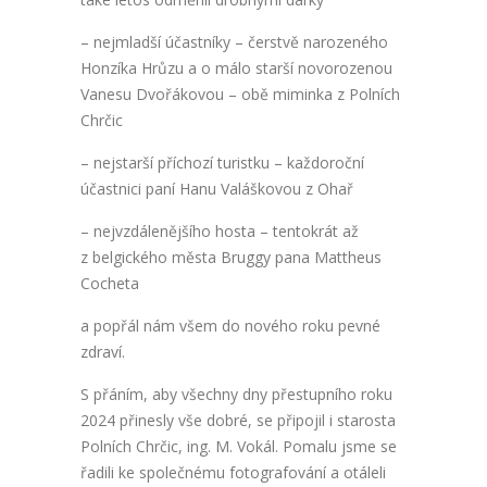
– nejmladší účastníky – čerstvě narozeného
Honzíka Hrůzu a o málo starší novorozenou
Vanesu Dvořákovou – obě miminka z Polních
Chrčic
– nejstarší příchozí turistku – každoroční
účastnici paní Hanu Valáškovou z Ohař
– nejvzdálenějšího hosta – tentokrát až
z belgického města Bruggy pana Mattheus
Cocheta
a popřál nám všem do nového roku pevné
zdraví.
S přáním, aby všechny dny přestupního roku
2024 přinesly vše dobré, se připojil i starosta
Polních Chrčic, ing. M. Vokál. Pomalu jsme se
řadili ke společnému fotografování a otáleli