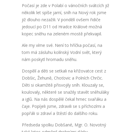
Počasí je zde v Polabí o vánočních svátcích již
několik let spíše jarní, sníh na Nový rok jsme
již dlouho nezažili. V pondělí ovšem řidiče
jedoucí po D11 od Hradce Králové možná
kopec sněhu na zeleném mostě překvapil.
Ale my víme své. Není to hříčka počasí, na
tom má zásluhu kolínský Vodní svět, který
nám poskytl hromadu sněhu.
Dospělí a děti se setkali na křižovatce cest z
Dobšic, Žehuně, Choťovic a Polních Chrčic.
Děti si okamžitě přisvojily sníh. Klouzaly se,
koulovaly, některé se snažily stavět sněhuláky
a iglů. Na nás dospělé čekal hrnec svařáku a
čaje. Popíjeli jsme, zdravili se s příchozími a
popřáli si zdraví a štěstí do dalšího roku.
Předseda spolku Dobšané, Mgr. O. Novotný
také letos odměnil drobnými dárky