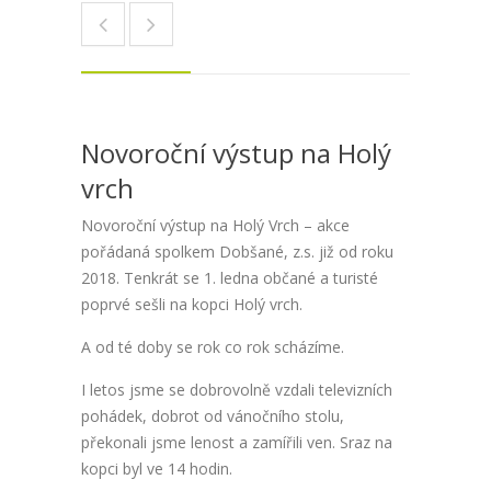
Novoroční výstup na Holý
vrch
Novoroční výstup na Holý Vrch – akce
pořádaná spolkem Dobšané, z.s. již od roku
2018. Tenkrát se 1. ledna občané a turisté
poprvé sešli na kopci Holý vrch.
A od té doby se rok co rok scházíme.
I letos jsme se dobrovolně vzdali televizních
pohádek, dobrot od vánočního stolu,
překonali jsme lenost a zamířili ven. Sraz na
kopci byl ve 14 hodin.