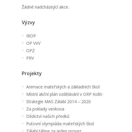
Žádné nadcházející akce.
Výzvy
IROP
OP VVV
OPZ
PRV
Projekty
Animace mateřských a základních škol
Místní akční plán vzdělávání v ORP Kolín
Strategie MAS Zálabí 2014 – 2020
Za poklady venkova
Dědictví našich předků
Putovní olympiáda mateřských škol
Zálabí táhne za jeden provaz