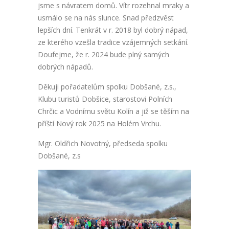
jsme s návratem domů. Vítr rozehnal mraky a
usmálo se na nás slunce. Snad předzvěst
lepších dní. Tenkrát v r. 2018 byl dobrý nápad,
ze kterého vzešla tradice vzájemných setkání.
Doufejme, že r. 2024 bude plný samých
dobrých nápadů.
Děkuji pořadatelům spolku Dobšané, z.s.,
Klubu turistů Dobšice, starostovi Polních
Chrčic a Vodnímu světu Kolín a již se těším na
příští Nový rok 2025 na Holém Vrchu.
Mgr. Oldřich Novotný, předseda spolku
Dobšané, z.s