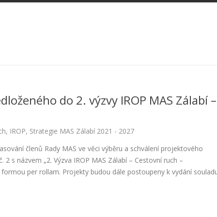
edloženého do 2. výzvy IROP MAS Zálabí –
ch
,
IROP
,
Strategie MAS Zálabí 2021 - 2027
lasování členů Rady MAS ve věci výběru a schválení projektového
. 2 s názvem „2. Výzva IROP MAS Zálabí – Cestovní ruch –
o formou per rollam. Projekty budou dále postoupeny k vydání soulad