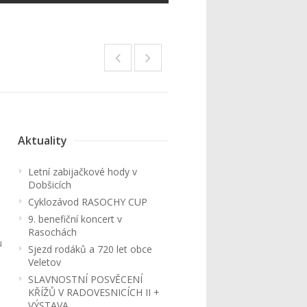
Aktuality
Letní zabijačkové hody v
Dobšicích
Cyklozávod RASOCHY CUP
9. benefiční koncert v
Rasochách
u
Sjezd rodáků a 720 let obce
Veletov
SLAVNOSTNÍ POSVĚCENÍ
KŘÍŽŮ V RADOVESNICÍCH II +
VÝSTAVA