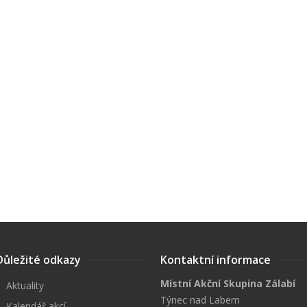
Důležité odkazy
Kontaktní informace
Místní Akční Skupina Zálabí
Aktuality
Týnec nad Labem
Kalendář akcí