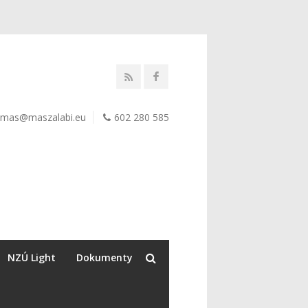
mas@maszalabi.eu
602 280 585
NZÚ Light
Dokumenty