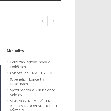
Aktuality
Letní zabijačkové hody v
Dobšicích
Cyklozávod RASOCHY CUP
9. benefiční koncert v
Rasochách
Sjezd rodáků a 720 let obce
Veletov
SLAVNOSTNÍ POSVĚCENÍ
KŘÍŽŮ V RADOVESNICÍCH II +
VÝSTAVA