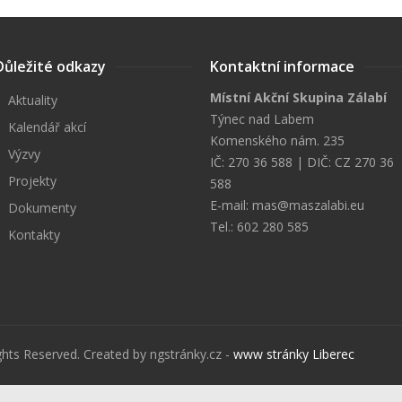
Důležité odkazy
Kontaktní informace
Místní Akční Skupina Zálabí
Aktuality
Týnec nad Labem
Kalendář akcí
Komenského nám. 235
Výzvy
IČ: 270 36 588 | DIČ: CZ 270 36
Projekty
588
E-mail:
mas@maszalabi.eu
Dokumenty
Tel.: 602 280 585
Kontakty
ghts Reserved. Created by ngstránky.cz -
www stránky Liberec