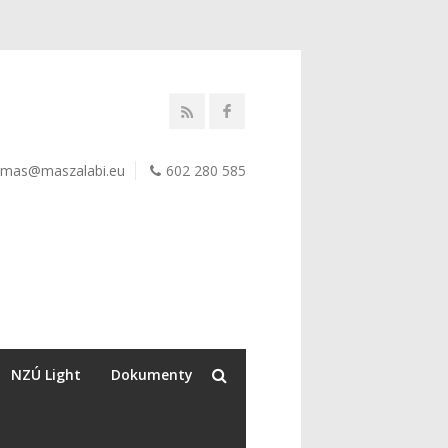
mas@maszalabi.eu
602 280 585
NZÚ Light
Dokumenty