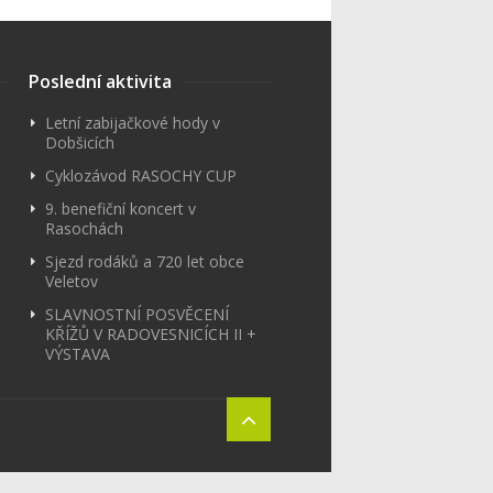
Poslední aktivita
Letní zabijačkové hody v
Dobšicích
Cyklozávod RASOCHY CUP
9. benefiční koncert v
Rasochách
Sjezd rodáků a 720 let obce
Veletov
SLAVNOSTNÍ POSVĚCENÍ
KŘÍŽŮ V RADOVESNICÍCH II +
VÝSTAVA