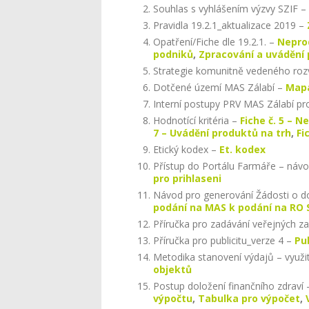
Souhlas s vyhlášením výzvy SZIF –
Pravidla 19.2.1_aktualizace 2019 –
Opatření/Fiche dle 19.2.1. –
Neprod
podniků
,
Zpracování a uvádění 
Strategie komunitně vedeného roz
Dotčené území MAS Zálabí –
Map
Interní postupy PRV MAS Zálabí pro
Hodnotící kritéria –
Fiche č. 5 – N
7 – Uvádění produktů na trh
,
Fi
Etický kodex –
Et. kodex
Přístup do Portálu Farmáře – náv
pro prihlaseni
Návod pro generování Žádosti o d
podání na MAS k podání na RO 
Příručka pro zadávání veřejných z
Příručka pro publicitu_verze 4 –
Pub
Metodika stanovení výdajů – využití
objektů
Postup doložení finančního zdraví
výpočtu
,
Tabulka pro výpočet
,