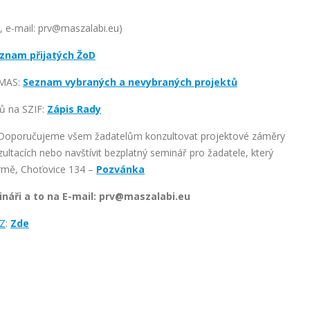
9, e-mail: prv@maszalabi.eu)
znam přijatých ŽoD
 MAS:
Seznam vybraných a nevybraných projektů
ů na SZIF:
Zápis Rady
oporučujeme všem žadatelům konzultovat projektové záměry
ltacích nebo navštívit bezplatný seminář pro žadatele, který
rmě, Choťovice 134 –
Pozvánka
ináři a to na E-mail: prv@maszalabi.eu
SZ
:
Zde