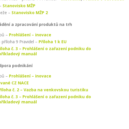
 –
Stanovisko MŽP
beže –
Stanovisko MŽP 2
vádění a zpracování produktů na trh
upů –
Prohlášení – inovace
 příloha 9 Pravidel –
Příloha 1 k EU
íloha č. 3 – Prohlášení o zařazení podniku do
příkladový manuál
odpora podnikání
upů –
Prohlášení – inovace
vané CZ NACE
říloha č. 2 – Vazba na venkovskou turistiku
íloha č. 3 – Prohlášení o zařazení podniku do
příkladový manuál