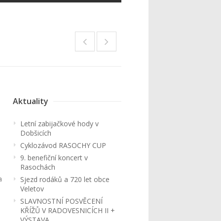
Aktuality
Letní zabijačkové hody v
Dobšicích
Cyklozávod RASOCHY CUP
9. benefiční koncert v
Rasochách
a
Sjezd rodáků a 720 let obce
Veletov
SLAVNOSTNÍ POSVĚCENÍ
KŘÍŽŮ V RADOVESNICÍCH II +
VÝSTAVA