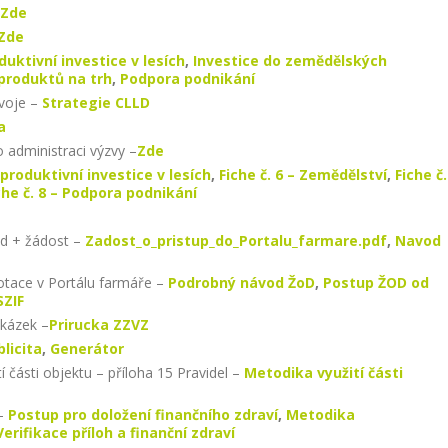
Zde
Zde
uktivní investice v lesích
,
Investice do zemědělských
produktů na trh
,
Podpora podnikání
voje –
Strategie CLLD
a
 administraci výzvy –
Zde
eproduktivní investice v lesích
,
Fiche č. 6 – Zemědělství
,
Fiche č.
che č. 8 – Podpora podnikání
od + žádost –
Zadost_o_pristup_do_Portalu_farmare.pdf
,
Navod
otace v Portálu farmáře –
Podrobný návod ŽoD
,
Postup ŽOD od
SZIF
akázek –
Prirucka ZZVZ
licita
,
Generátor
 části objektu – příloha 15 Pravidel –
Metodika využití části
 –
Postup pro doložení finančního zdraví
,
Metodika
Verifikace příloh a finanční zdraví