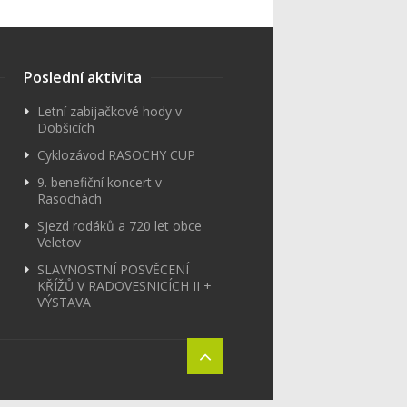
Poslední aktivita
Letní zabijačkové hody v
Dobšicích
Cyklozávod RASOCHY CUP
9. benefiční koncert v
Rasochách
Sjezd rodáků a 720 let obce
Veletov
SLAVNOSTNÍ POSVĚCENÍ
KŘÍŽŮ V RADOVESNICÍCH II +
VÝSTAVA