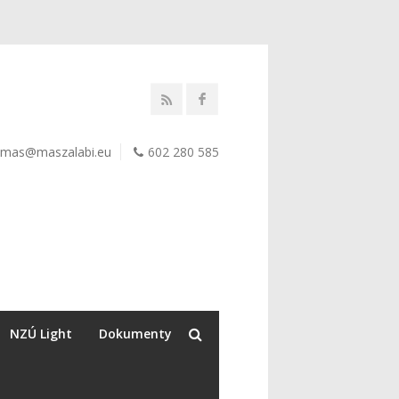
mas@maszalabi.eu
602 280 585
NZÚ Light
Dokumenty