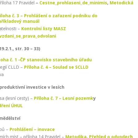
říloha 17 Pravidel
–
Cestne_prohlaseni_de_minimis
,
Metodická
íloha č. 3 – Prohlášení o zařazení podniku do
příkladový manuál
atelnosti –
Kontrolní listy MASZ
vzdani_se_prava_odvolani
.2.1., str. 30 – 33)
loha č. 1 -ČP stanovisko stavebního úřadu
tegií CLLD –
Příloha č. 4 – Soulad se SCLLD
va
produktivní investice v lesích
sa (lesní cesty) –
Příloha č. 7 – Lesní pozemk
y
dření ÚHUL
emědělství
upů –
Prohlášení – inovace
ích míst – příloha 14 Pravidel –
Metodika
,
Přehled o odvodech