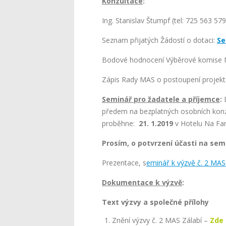
Konzultace
:
Ing. Stanislav Štumpf (tel: 725 563 57
Seznam přijatých Žádostí o dotaci:
Se
Bodové hodnocení Výběrové komise
Zápis Rady MAS o postoupení projekt
Seminář pro žadatele a příjemce
:
D
předem na bezplatných osobních konzu
proběhne:
21. 1.2019
v Hotelu Na Fa
Prosím, o potvrzení účasti na sem
Prezentace, s
eminář k výzvě č. 2 MA
Dokumentace k výzvě
:
Text výzvy a společné přílohy
Znění výzvy č. 2 MAS Zálabí –
Zde