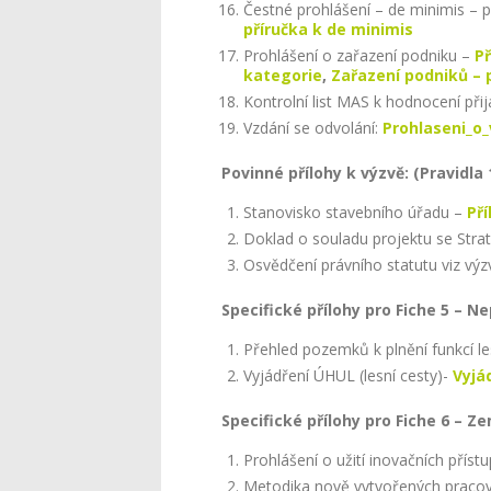
Čestné prohlášení – de minimis – p
příručka k de minimis
Prohlášení o zařazení podniku –
Př
kategorie
,
Zařazení podniků – 
Kontrolní list MAS k hodnocení přij
Vzdání se odvolání:
Prohlaseni_o_
Povinné přílohy k výzvě: (Pravidla 19
Stanovisko stavebního úřadu –
Pří
Doklad o souladu projektu se Stra
Osvědčení právního statutu viz výz
Specifické přílohy pro Fiche 5 – Ne
Přehled pozemků k plnění funkcí le
Vyjádření ÚHUL (lesní cesty)-
Vyjá
Specifické přílohy pro Fiche 6 – Z
Prohlášení o užití inovačních příst
Metodika nově vytvořených pracovn