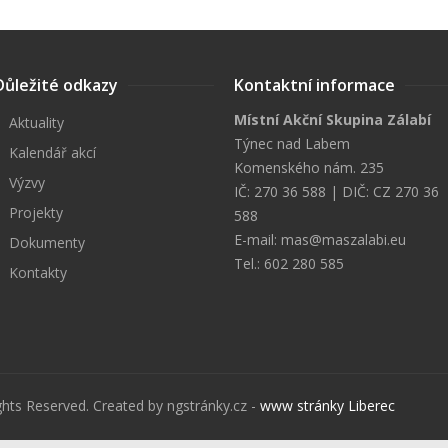
Důležité odkazy
Kontaktní informace
Místní Akční Skupina Zálabí
Aktuality
Týnec nad Labem
Kalendář akcí
Komenského nám. 235
Výzvy
IČ: 270 36 588 | DIČ: CZ 270 36
Projekty
588
E-mail:
mas@maszalabi.eu
Dokumenty
Tel.: 602 280 585
Kontakty
ghts Reserved. Created by ngstránky.cz -
www stránky Liberec