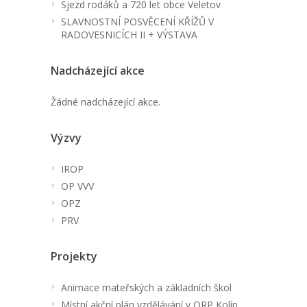
Sjezd rodáků a 720 let obce Veletov
SLAVNOSTNÍ POSVĚCENÍ KŘÍŽŮ V
RADOVESNICÍCH II + VÝSTAVA
Nadcházející akce
Žádné nadcházející akce.
Výzvy
IROP
OP VVV
OPZ
PRV
Projekty
Animace mateřských a základních škol
Místní akční plán vzdělávání v ORP Kolín