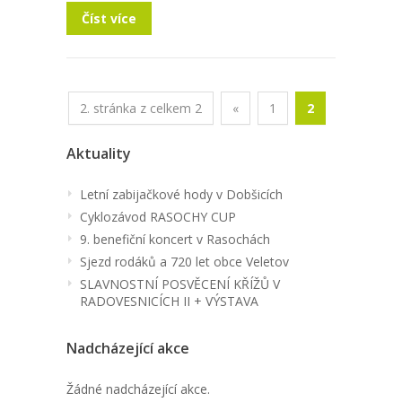
Číst více
2. stránka z celkem 2
«
1
2
Aktuality
Letní zabijačkové hody v Dobšicích
Cyklozávod RASOCHY CUP
9. benefiční koncert v Rasochách
Sjezd rodáků a 720 let obce Veletov
SLAVNOSTNÍ POSVĚCENÍ KŘÍŽŮ V
RADOVESNICÍCH II + VÝSTAVA
Nadcházející akce
Žádné nadcházející akce.