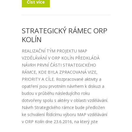
Číst více
STRATEGICKÝ RÁMEC ORP
KOLÍN
REALIZAČNÍ TÝM PROJEKTU MAP
VZDĚLÁVÁNÍ V ORP KOLÍN PŘEDKLÁDÁ
NÁVRH PRVNÍ ČÁSTI STRATEGICKÉHO
RÁMCE, KDE BYLA ZPRACOVANÁ VIZE,
PRIORITY A CÍLE. Rozpracované aktivity a
opatření jsou prvotním návrhem k diskuzi a
budou v průběhu následujícího roku
dotvořeny spolu s aktéry v oblasti vzdělávání.
Návrh Strategického rámce bude předložen
ke schválení Řídícímu výboru MAP vzdělávání
v ORP Kolín dne 23.6.2016, na který jste