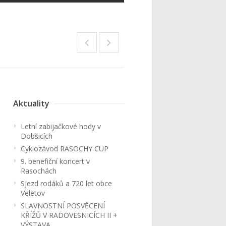
Aktuality
Letní zabijačkové hody v
Dobšicích
Cyklozávod RASOCHY CUP
9. benefiční koncert v
Rasochách
Sjezd rodáků a 720 let obce
Veletov
SLAVNOSTNÍ POSVĚCENÍ
KŘÍŽŮ V RADOVESNICÍCH II +
VÝSTAVA