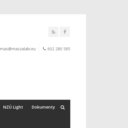
mas@maszalabi.eu
602 280 585
NZÚ Light
Dokumenty