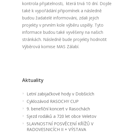
kontrola přijatelnosti, která trvá 10 dní. Dojde
také k vypořádání připomínek a následně
budou žadatelé informováni, zdali jejich
projekty v prvním kole výběru uspěly. Tyto
informace budou také vyvěšeny na našich
stránkách. Následně bude projekty hodnotit
Výběrová komise MAS Zálabí.
Aktuality
Letní zabijačkové hody v Dobšicích
Cyklozávod RASOCHY CUP
9. benefiční koncert v Rasochách
Sjezd rodáků a 720 let obce Veletov
SLAVNOSTNÍ POSVĚCENÍ KŘÍŽŮ V
RADOVESNICÍCH II + VÝSTAVA