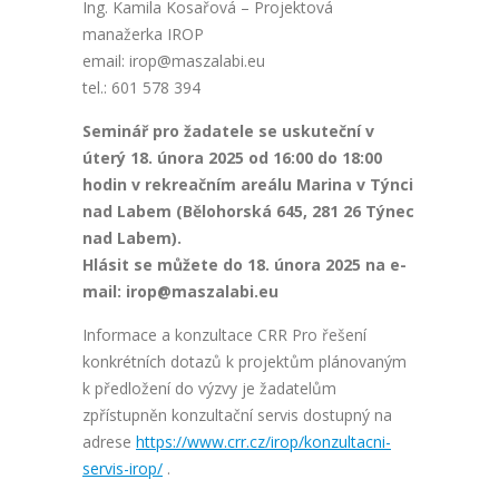
Ing. Kamila Kosařová – Projektová
manažerka IROP
email: irop@maszalabi.eu
tel.: 601 578 394
Seminář pro žadatele se uskuteční v
úterý 18. února 2025 od 16:00 do 18:00
hodin v rekreačním areálu Marina v Týnci
nad Labem (Bělohorská 645, 281 26 Týnec
nad Labem).
Hlásit se můžete do 18. února 2025 na e-
mail: irop@maszalabi.eu
Informace a konzultace CRR Pro řešení
konkrétních dotazů k projektům plánovaným
k předložení do výzvy je žadatelům
zpřístupněn konzultační servis dostupný na
adrese
https://www.crr.cz/irop/konzultacni-
servis-irop/
.