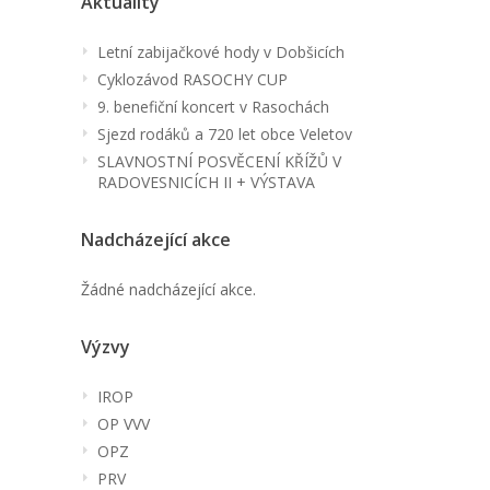
Aktuality
Letní zabijačkové hody v Dobšicích
Cyklozávod RASOCHY CUP
9. benefiční koncert v Rasochách
Sjezd rodáků a 720 let obce Veletov
SLAVNOSTNÍ POSVĚCENÍ KŘÍŽŮ V
RADOVESNICÍCH II + VÝSTAVA
Nadcházející akce
Žádné nadcházející akce.
Výzvy
IROP
OP VVV
OPZ
PRV