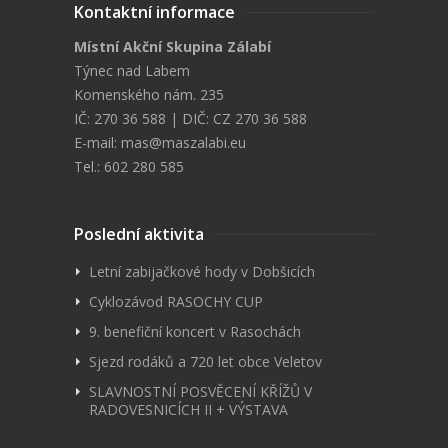
Kontaktní informace
Místní Akční Skupina Zálabí
Týnec nad Labem
Komenského nám. 235
IČ: 270 36 588 | DIČ: CZ 270 36 588
E-mail:
mas@maszalabi.eu
Tel.: 602 280 585
Poslední aktivita
Letní zabijačkové hody v Dobšicích
Cyklozávod RASOCHY CUP
9. benefiční koncert v Rasochách
Sjezd rodáků a 720 let obce Veletov
SLAVNOSTNÍ POSVĚCENÍ KŘÍŽŮ V
RADOVESNICÍCH II + VÝSTAVA