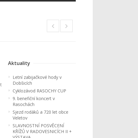
Aktuality
Letní zabijačkové hody v
Dobšicích
t
Cyklozávod RASOCHY CUP
9. benefiční koncert v
Rasochách
Sjezd rodáků a 720 let obce
Veletov
SLAVNOSTNÍ POSVĚCENÍ
KŘÍŽŮ V RADOVESNICÍCH II +
VÝSTAVA