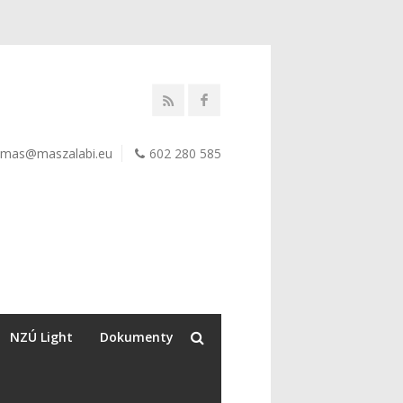
mas@maszalabi.eu
602 280 585
NZÚ Light
Dokumenty