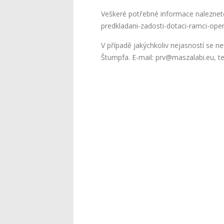
Veškeré potřebné informace naleznete
predkladani-zadosti-dotaci-ramci-op
V případě jakýchkoliv nejasností se n
Štumpfa. E-mail: prv@maszalabi.eu, te