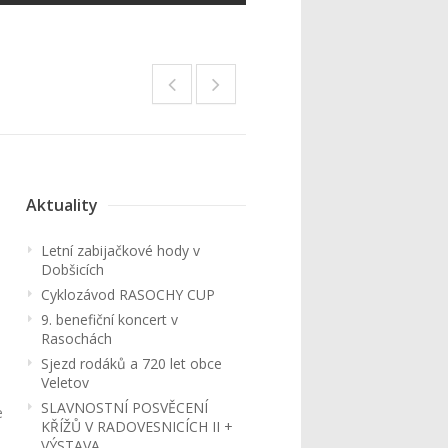
Aktuality
Letní zabijačkové hody v
Dobšicích
Cyklozávod RASOCHY CUP
9. benefiční koncert v
Rasochách
Sjezd rodáků a 720 let obce
Veletov
SLAVNOSTNÍ POSVĚCENÍ
e
KŘÍŽŮ V RADOVESNICÍCH II +
VÝSTAVA