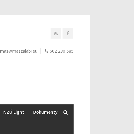
mas@maszalabi.eu
602 280 585
NZÚ Light
Dokumenty