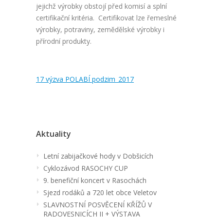
jejichž výrobky obstojí před komisí a splní
certifikační kritéria. Certifikovat lze řemeslné
výrobky, potraviny, zemědělské výrobky i
přírodní produkty.
17 výzva POLABÍ podzim_2017
Aktuality
Letní zabijačkové hody v Dobšicích
Cyklozávod RASOCHY CUP
9. benefiční koncert v Rasochách
Sjezd rodáků a 720 let obce Veletov
SLAVNOSTNÍ POSVĚCENÍ KŘÍŽŮ V
RADOVESNICÍCH II + VÝSTAVA