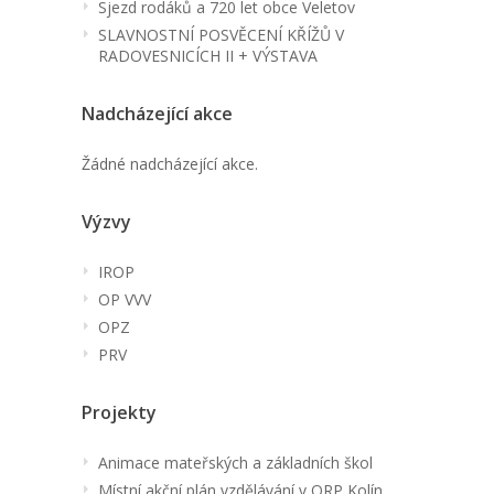
Sjezd rodáků a 720 let obce Veletov
SLAVNOSTNÍ POSVĚCENÍ KŘÍŽŮ V
RADOVESNICÍCH II + VÝSTAVA
Nadcházející akce
Žádné nadcházející akce.
Výzvy
IROP
OP VVV
OPZ
PRV
Projekty
Animace mateřských a základních škol
Místní akční plán vzdělávání v ORP Kolín