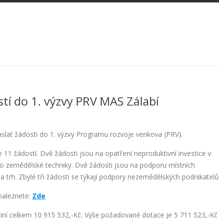
tí do 1. výzvy PRV MAS Zálabí
slat žádosti do 1. výzvy Programu rozvoje venkova (PRV).
 11 žádostí. Dvě žádosti jsou na opatření neproduktivní investice v
ic do zemědělské techniky. Dvě žádosti jsou na podporu místních
a trh. Zbylé tři žádosti se týkají podpory nezemědělských podnikatelů
naleznete:
Zde
činí celkem 10 915 532,-Kč. Výše požadované dotace je 5 711 523,-Kč