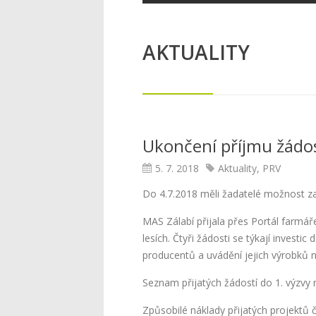
AKTUALITY
Ukončení příjmu žádos
5. 7. 2018
Aktuality
,
PRV
Do 4.7.2018 měli žadatelé možnost za
MAS Zálabí přijala přes Portál farmáře
lesích. Čtyři žádosti se týkají invest
producentů a uvádění jejich výrobků n
Seznam přijatých žádostí do 1. výzvy 
Způsobilé náklady přijatých projektů 