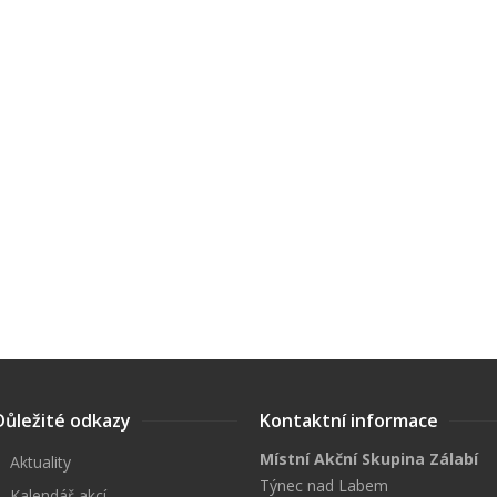
Důležité odkazy
Kontaktní informace
Místní Akční Skupina Zálabí
Aktuality
Týnec nad Labem
Kalendář akcí