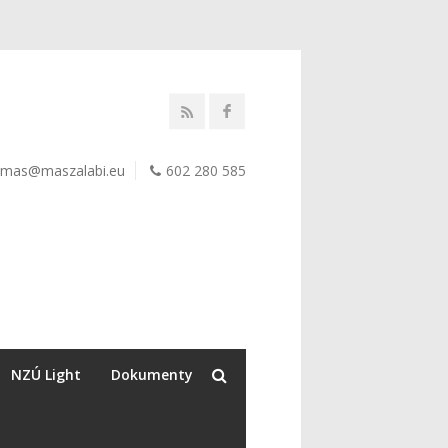
mas@maszalabi.eu
602 280 585
NZÚ Light
Dokumenty