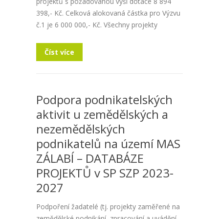
projektů s požadovanou výší dotace 8 894
398,- Kč. Celková alokovaná částka pro Výzvu
č.1 je 6 000 000,- Kč. Všechny projekty
Číst více
Podpora podnikatelských
aktivit u zemědělských a
nezemědělských
podnikatelů na území MAS
ZÁLABÍ – DATABÁZE
PROJEKTŮ v SP SZP 2023-
2027
Podpoření žadatelé (tj. projekty zaměřené na
zemědělské podnikání, zpracování a uvádění