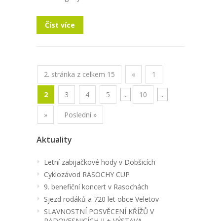
Číst více
2. stránka z celkem 15
«
1
2
3
4
5
...
10
...
»
Poslední »
Aktuality
Letní zabijačkové hody v Dobšicích
Cyklozávod RASOCHY CUP
9. benefiční koncert v Rasochách
Sjezd rodáků a 720 let obce Veletov
SLAVNOSTNÍ POSVĚCENÍ KŘÍŽŮ V
RADOVESNICÍCH II + VÝSTAVA